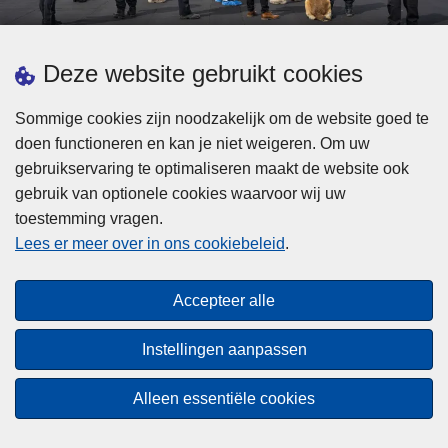
d
h
e
t
L
p
Deze website gebruikt cookies
Meer informatie
s
e
ol
t
e
iti
Sommige cookies zijn noodzakelijk om de website goed te
b
s
Statistieken
e
doen functioneren en kan je niet weigeren. Om uw
i
m
Geïntegreerde Politie
?
gebruikservaring te optimaliseren maakt de website ook
j
e
Vaste Commissie van de Lokale Politie
gebruik van optionele cookies waarvoor wij uw
z
e
toestemming vragen.
i
Communicatiecampagnes
r
Lees er meer over in ons cookiebeleid
.
j
o
n
v
Disclaimer
d
e
Accepteer alle
Privacy
e
r
p
Cookies
F
Instellingen aanpassen
o
e
Toegankelijkheid
l
d
Alleen essentiële cookies
i
© 2026 Politie.be
e
t