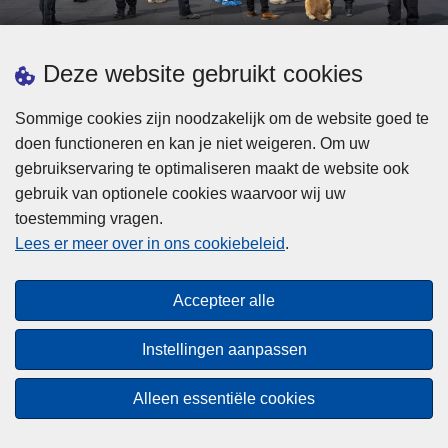
d
h
e
t
L
p
Deze website gebruikt cookies
Meer informatie
s
e
ol
t
e
iti
Sommige cookies zijn noodzakelijk om de website goed te
b
s
Statistieken
e
doen functioneren en kan je niet weigeren. Om uw
i
m
Geïntegreerde Politie
?
gebruikservaring te optimaliseren maakt de website ook
j
e
Vaste Commissie van de Lokale Politie
gebruik van optionele cookies waarvoor wij uw
z
e
toestemming vragen.
i
Communicatiecampagnes
r
Lees er meer over in ons cookiebeleid
.
j
o
n
v
Disclaimer
d
e
Accepteer alle
Privacy
e
r
p
Cookies
F
Instellingen aanpassen
o
e
Toegankelijkheid
l
d
Alleen essentiële cookies
i
© 2026 Politie.be
e
t