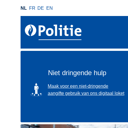
O
NL
FR
DE
EN
v
e
r
s
l
a
a
n
e
Niet dringende hulp
n
n
SVG
Maak voor een niet-dringende
a
aangifte gebruik van ons digitaal loket
a
r
d
e
i
Gebruik