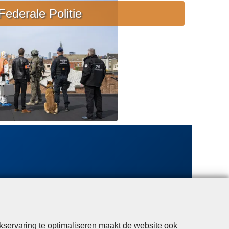
e
Federale Politie
b
i
j
s
t
a
n
d
kservaring te optimaliseren maakt de website ook