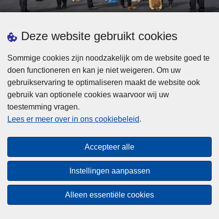
d
h
e
t
L
p
Deze website gebruikt cookies
Meer informatie
s
e
ol
t
e
iti
Sommige cookies zijn noodzakelijk om de website goed te
b
s
Statistieken
e
doen functioneren en kan je niet weigeren. Om uw
i
m
Geïntegreerde Politie
?
gebruikservaring te optimaliseren maakt de website ook
j
e
Vaste Commissie van de Lokale Politie
gebruik van optionele cookies waarvoor wij uw
z
e
toestemming vragen.
i
Communicatiecampagnes
r
Lees er meer over in ons cookiebeleid
.
j
o
n
v
Disclaimer
d
e
Accepteer alle
Privacy
e
r
p
Cookies
F
Instellingen aanpassen
o
e
Toegankelijkheid
l
d
Alleen essentiële cookies
i
© 2026 Politie.be
e
t