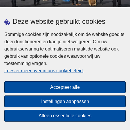
d
h
e
t
L
p
Deze website gebruikt cookies
Meer informatie
s
e
ol
t
e
iti
Sommige cookies zijn noodzakelijk om de website goed te
b
s
Statistieken
e
doen functioneren en kan je niet weigeren. Om uw
i
m
Geïntegreerde Politie
?
gebruikservaring te optimaliseren maakt de website ook
j
e
Vaste Commissie van de Lokale Politie
gebruik van optionele cookies waarvoor wij uw
z
e
toestemming vragen.
i
Communicatiecampagnes
r
Lees er meer over in ons cookiebeleid
.
j
o
n
v
Disclaimer
d
e
Accepteer alle
Privacy
e
r
p
Cookies
F
Instellingen aanpassen
o
e
Toegankelijkheid
l
d
Alleen essentiële cookies
i
© 2026 Politie.be
e
t