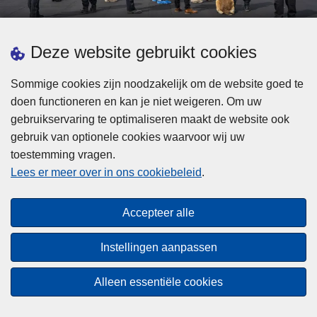
d
h
e
t
L
p
Deze website gebruikt cookies
Meer informatie
s
e
ol
t
e
iti
Sommige cookies zijn noodzakelijk om de website goed te
b
s
Statistieken
e
doen functioneren en kan je niet weigeren. Om uw
i
m
Geïntegreerde Politie
?
gebruikservaring te optimaliseren maakt de website ook
j
e
Vaste Commissie van de Lokale Politie
gebruik van optionele cookies waarvoor wij uw
z
e
toestemming vragen.
i
Communicatiecampagnes
r
Lees er meer over in ons cookiebeleid
.
j
o
n
v
Disclaimer
d
e
Accepteer alle
Privacy
e
r
p
Cookies
F
Instellingen aanpassen
o
e
Toegankelijkheid
l
d
Alleen essentiële cookies
i
© 2026 Politie.be
e
t