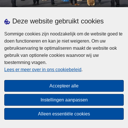
d
h
e
t
L
p
Deze website gebruikt cookies
Meer informatie
s
e
ol
t
e
iti
Sommige cookies zijn noodzakelijk om de website goed te
b
s
Statistieken
e
doen functioneren en kan je niet weigeren. Om uw
i
m
Geïntegreerde Politie
?
gebruikservaring te optimaliseren maakt de website ook
j
e
Vaste Commissie van de Lokale Politie
gebruik van optionele cookies waarvoor wij uw
z
e
toestemming vragen.
i
Communicatiecampagnes
r
Lees er meer over in ons cookiebeleid
.
j
o
n
v
Disclaimer
d
e
Accepteer alle
Privacy
e
r
p
Cookies
F
Instellingen aanpassen
o
e
Toegankelijkheid
l
d
Alleen essentiële cookies
i
© 2026 Politie.be
e
t