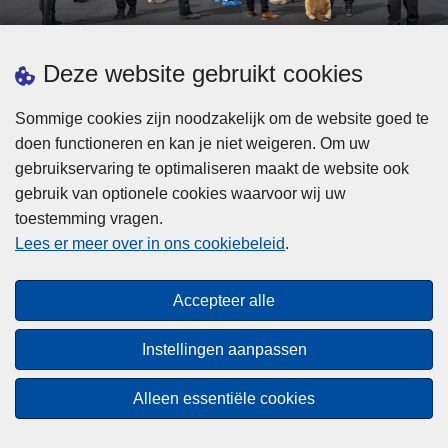
d
h
e
t
L
p
Deze website gebruikt cookies
Meer informatie
s
e
ol
t
e
iti
Sommige cookies zijn noodzakelijk om de website goed te
b
s
Statistieken
e
doen functioneren en kan je niet weigeren. Om uw
i
m
Geïntegreerde Politie
?
gebruikservaring te optimaliseren maakt de website ook
j
e
Vaste Commissie van de Lokale Politie
gebruik van optionele cookies waarvoor wij uw
z
e
toestemming vragen.
i
Communicatiecampagnes
r
Lees er meer over in ons cookiebeleid
.
j
o
n
v
Disclaimer
d
e
Accepteer alle
Privacy
e
r
p
Cookies
F
Instellingen aanpassen
o
e
Toegankelijkheid
l
d
Alleen essentiële cookies
i
© 2026 Politie.be
e
t