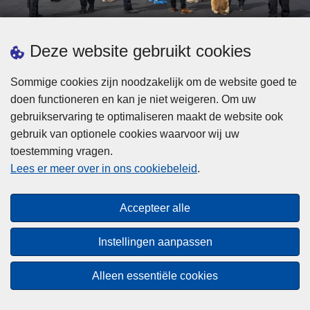
d
h
e
t
L
p
Deze website gebruikt cookies
Meer informatie
s
e
ol
t
e
iti
Sommige cookies zijn noodzakelijk om de website goed te
b
s
Statistieken
e
doen functioneren en kan je niet weigeren. Om uw
i
m
Geïntegreerde Politie
?
gebruikservaring te optimaliseren maakt de website ook
j
e
Vaste Commissie van de Lokale Politie
gebruik van optionele cookies waarvoor wij uw
z
e
toestemming vragen.
i
Communicatiecampagnes
r
Lees er meer over in ons cookiebeleid
.
j
o
n
v
Disclaimer
d
e
Accepteer alle
Privacy
e
r
p
Cookies
F
Instellingen aanpassen
o
e
Toegankelijkheid
l
d
Alleen essentiële cookies
i
© 2026 Politie.be
e
t