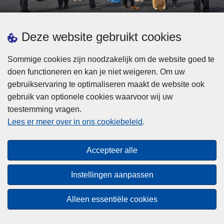
d
h
e
t
L
p
Deze website gebruikt cookies
Meer informatie
s
e
ol
t
e
iti
Sommige cookies zijn noodzakelijk om de website goed te
b
s
Statistieken
e
doen functioneren en kan je niet weigeren. Om uw
i
m
Geïntegreerde Politie
?
gebruikservaring te optimaliseren maakt de website ook
j
e
Vaste Commissie van de Lokale Politie
gebruik van optionele cookies waarvoor wij uw
z
e
toestemming vragen.
i
Communicatiecampagnes
r
Lees er meer over in ons cookiebeleid
.
j
o
n
v
Disclaimer
d
e
Accepteer alle
Privacy
e
r
p
Cookies
F
Instellingen aanpassen
o
e
Toegankelijkheid
l
d
Alleen essentiële cookies
i
© 2026 Politie.be
e
t