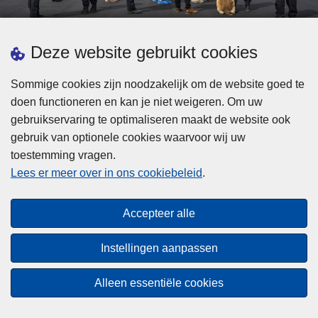
d
h
e
t
L
p
Deze website gebruikt cookies
Meer informatie
s
e
ol
t
e
iti
Sommige cookies zijn noodzakelijk om de website goed te
b
s
Statistieken
e
doen functioneren en kan je niet weigeren. Om uw
i
m
Geïntegreerde Politie
?
gebruikservaring te optimaliseren maakt de website ook
j
e
Vaste Commissie van de Lokale Politie
gebruik van optionele cookies waarvoor wij uw
z
e
toestemming vragen.
i
Communicatiecampagnes
r
Lees er meer over in ons cookiebeleid
.
j
o
n
v
Disclaimer
d
e
Accepteer alle
Privacy
e
r
p
Cookies
F
Instellingen aanpassen
o
e
Toegankelijkheid
l
d
Alleen essentiële cookies
i
© 2026 Politie.be
e
t