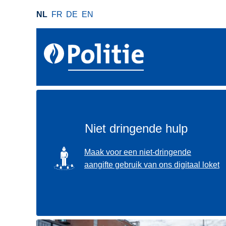
O
NL
FR
DE
EN
v
e
r
s
l
a
a
n
e
Niet dringende hulp
n
n
SVG
Maak voor een niet-dringende
a
aangifte gebruik van ons digitaal loket
a
r
d
e
i
Gebruik