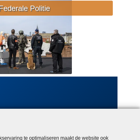
e
Federale Politie
b
i
j
s
t
a
n
d
kservaring te optimaliseren maakt de website ook