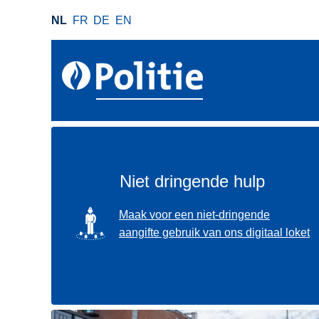
O
NL
FR
DE
EN
v
e
r
s
l
a
a
n
e
Niet dringende hulp
n
n
SVG
Maak voor een niet-dringende
a
aangifte gebruik van ons digitaal loket
a
r
d
e
i
Gebruik