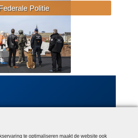
e
Federale Politie
b
i
j
s
t
a
n
d
kservaring te optimaliseren maakt de website ook