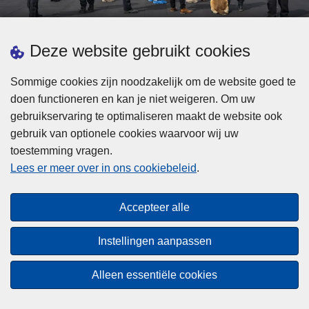
d
h
e
t
L
p
Deze website gebruikt cookies
Meer informatie
s
e
ol
t
e
iti
Sommige cookies zijn noodzakelijk om de website goed te
b
s
Statistieken
e
doen functioneren en kan je niet weigeren. Om uw
i
m
Geïntegreerde Politie
?
gebruikservaring te optimaliseren maakt de website ook
j
e
Vaste Commissie van de Lokale Politie
gebruik van optionele cookies waarvoor wij uw
z
e
toestemming vragen.
i
Communicatiecampagnes
r
Lees er meer over in ons cookiebeleid
.
j
o
n
v
Disclaimer
d
e
Accepteer alle
Privacy
e
r
p
Cookies
F
Instellingen aanpassen
o
e
Toegankelijkheid
l
d
Alleen essentiële cookies
i
© 2026 Politie.be
e
t