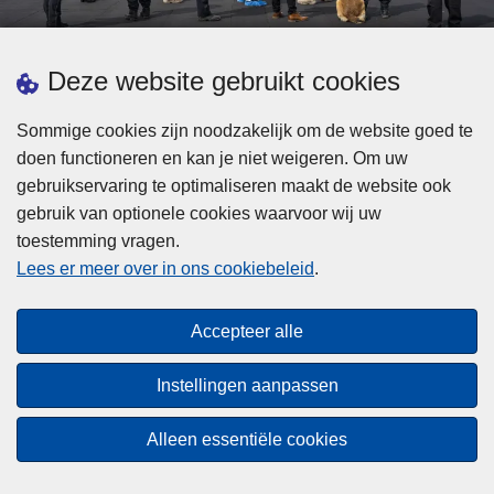
d
h
e
t
L
p
Deze website gebruikt cookies
Meer informatie
s
e
ol
t
e
iti
Sommige cookies zijn noodzakelijk om de website goed te
b
s
Statistieken
e
doen functioneren en kan je niet weigeren. Om uw
i
m
Geïntegreerde Politie
?
gebruikservaring te optimaliseren maakt de website ook
j
e
Vaste Commissie van de Lokale Politie
gebruik van optionele cookies waarvoor wij uw
z
e
toestemming vragen.
i
Communicatiecampagnes
r
Lees er meer over in ons cookiebeleid
.
j
o
n
v
Disclaimer
d
e
Accepteer alle
Privacy
e
r
p
Cookies
F
Instellingen aanpassen
o
e
Toegankelijkheid
l
d
Alleen essentiële cookies
i
© 2026 Politie.be
e
t