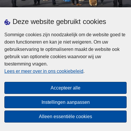
d
h
e
t
L
p
Deze website gebruikt cookies
Meer informatie
s
e
ol
t
e
iti
Sommige cookies zijn noodzakelijk om de website goed te
b
s
Statistieken
e
doen functioneren en kan je niet weigeren. Om uw
i
m
Geïntegreerde Politie
?
gebruikservaring te optimaliseren maakt de website ook
j
e
Vaste Commissie van de Lokale Politie
gebruik van optionele cookies waarvoor wij uw
z
e
toestemming vragen.
i
Communicatiecampagnes
r
Lees er meer over in ons cookiebeleid
.
j
o
n
v
Disclaimer
d
e
Accepteer alle
Privacy
e
r
p
Cookies
F
Instellingen aanpassen
o
e
Toegankelijkheid
l
d
Alleen essentiële cookies
i
© 2026 Politie.be
e
t