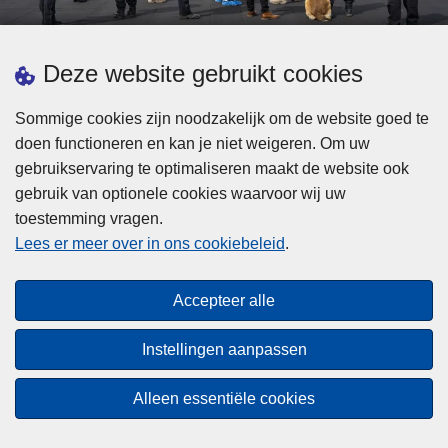
d
h
e
t
L
p
Deze website gebruikt cookies
Meer informatie
s
e
ol
t
e
iti
Sommige cookies zijn noodzakelijk om de website goed te
b
s
Statistieken
e
doen functioneren en kan je niet weigeren. Om uw
i
m
Geïntegreerde Politie
?
gebruikservaring te optimaliseren maakt de website ook
j
e
Vaste Commissie van de Lokale Politie
gebruik van optionele cookies waarvoor wij uw
z
e
toestemming vragen.
i
Communicatiecampagnes
r
Lees er meer over in ons cookiebeleid
.
j
o
n
v
Disclaimer
d
e
Accepteer alle
Privacy
e
r
p
Cookies
F
Instellingen aanpassen
o
e
Toegankelijkheid
l
d
Alleen essentiële cookies
i
© 2026 Politie.be
e
t