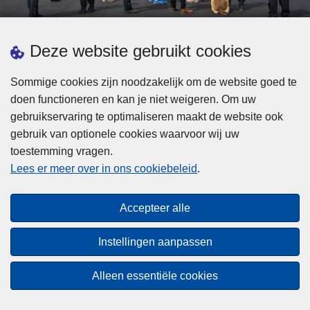
d
h
e
t
L
p
Deze website gebruikt cookies
Meer informatie
s
e
ol
t
e
iti
Sommige cookies zijn noodzakelijk om de website goed te
b
s
Statistieken
e
doen functioneren en kan je niet weigeren. Om uw
i
m
Geïntegreerde Politie
?
gebruikservaring te optimaliseren maakt de website ook
j
e
Vaste Commissie van de Lokale Politie
gebruik van optionele cookies waarvoor wij uw
z
e
toestemming vragen.
i
Communicatiecampagnes
r
Lees er meer over in ons cookiebeleid
.
j
o
n
v
Disclaimer
d
e
Accepteer alle
Privacy
e
r
p
Cookies
F
Instellingen aanpassen
o
e
Toegankelijkheid
l
d
Alleen essentiële cookies
i
© 2026 Politie.be
e
t