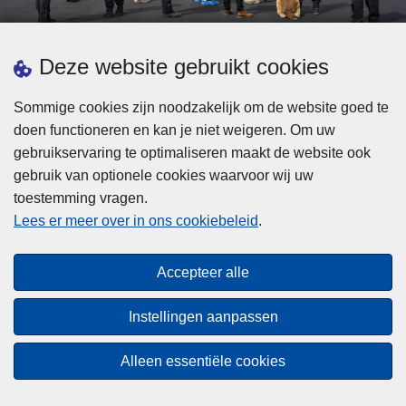
d
h
e
t
L
p
Deze website gebruikt cookies
Meer informatie
s
e
ol
t
e
iti
Sommige cookies zijn noodzakelijk om de website goed te
b
s
Statistieken
e
doen functioneren en kan je niet weigeren. Om uw
i
m
Geïntegreerde Politie
?
gebruikservaring te optimaliseren maakt de website ook
j
e
Vaste Commissie van de Lokale Politie
gebruik van optionele cookies waarvoor wij uw
z
e
toestemming vragen.
i
Communicatiecampagnes
r
Lees er meer over in ons cookiebeleid
.
j
o
n
v
Disclaimer
d
e
Accepteer alle
Privacy
e
r
p
Cookies
F
Instellingen aanpassen
o
e
Toegankelijkheid
l
d
Alleen essentiële cookies
i
© 2026 Politie.be
e
t