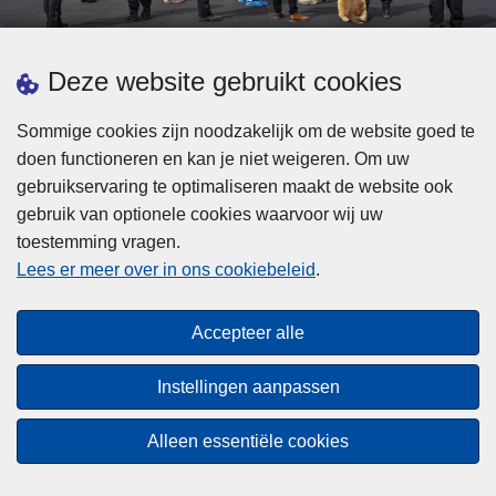
d
h
e
t
L
p
Deze website gebruikt cookies
Meer informatie
s
e
ol
t
e
iti
Sommige cookies zijn noodzakelijk om de website goed te
b
s
Statistieken
e
doen functioneren en kan je niet weigeren. Om uw
i
m
Geïntegreerde Politie
?
gebruikservaring te optimaliseren maakt de website ook
j
e
Vaste Commissie van de Lokale Politie
gebruik van optionele cookies waarvoor wij uw
z
e
toestemming vragen.
i
Communicatiecampagnes
r
Lees er meer over in ons cookiebeleid
.
j
o
n
v
Disclaimer
d
e
Accepteer alle
Privacy
e
r
p
Cookies
F
Instellingen aanpassen
o
e
Toegankelijkheid
l
d
Alleen essentiële cookies
i
© 2026 Politie.be
e
t