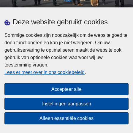
d
h
e
t
L
p
Deze website gebruikt cookies
Meer informatie
s
e
ol
t
e
iti
Sommige cookies zijn noodzakelijk om de website goed te
b
s
Statistieken
e
doen functioneren en kan je niet weigeren. Om uw
i
m
Geïntegreerde Politie
?
gebruikservaring te optimaliseren maakt de website ook
j
e
Vaste Commissie van de Lokale Politie
gebruik van optionele cookies waarvoor wij uw
z
e
toestemming vragen.
i
Communicatiecampagnes
r
Lees er meer over in ons cookiebeleid
.
j
o
n
v
Disclaimer
d
e
Accepteer alle
Privacy
e
r
p
Cookies
F
Instellingen aanpassen
o
e
Toegankelijkheid
l
d
Alleen essentiële cookies
i
© 2026 Politie.be
e
t