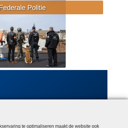
e
Federale Politie
b
i
j
s
t
a
n
d
kservaring te optimaliseren maakt de website ook