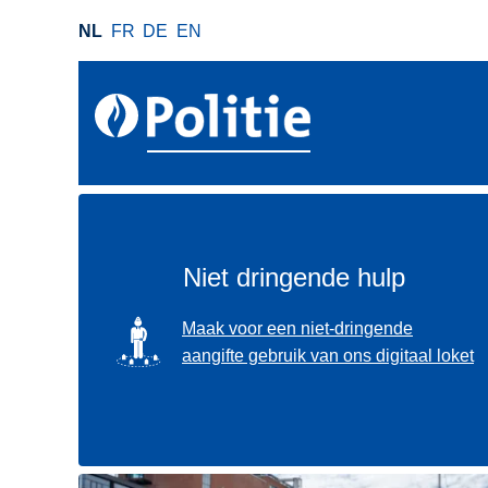
O
NL
FR
DE
EN
v
e
r
s
l
a
a
n
e
Niet dringende hulp
n
n
SVG
Maak voor een niet-dringende
a
aangifte gebruik van ons digitaal loket
a
r
d
e
i
Gebruik