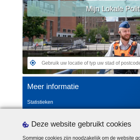
n
Mijn Lokale Polit
uw
h
locatie
o
of
u
typ
d
uw
g
stad
a
of
a
postcode
G
n
a
n
Meer informatie
a
a
Statistieken
r
d
Geïntegreerde Politie
e
Vaste Commissie van de Lokale Politie
Deze website gebruikt cookies
d
Communicatiecampagnes
i
Sommige cookies zijn noodzakelijk om de website goe