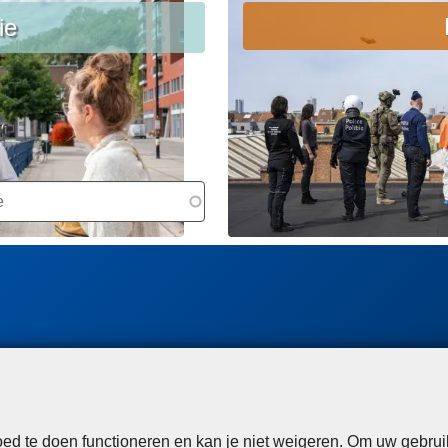
e
e
ie
e
e
s
s
m
m
e
e
e
e
r
r
o
o
v
v
e
e
L
r
r
e
O
E
e
p
e
s
s
n
m
p
jo
e
o
b
e
ri
bi
r
d te doen functioneren en kan je niet weigeren. Om uw gebrui
n
j