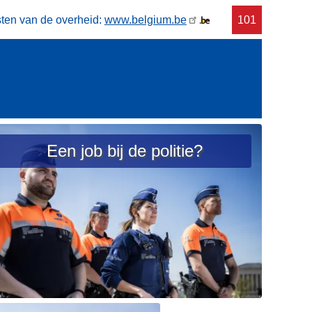
sten van de overheid:
www.belgium.be
V
101
o
r
m
a
d
a
r
g
i
n
g
e
Een job bij de politie?
n
d
e
p
o
l
i
t
i