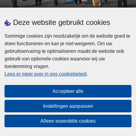
d
h
e
t
L
p
Deze website gebruikt cookies
Meer informatie
s
e
ol
t
e
iti
Sommige cookies zijn noodzakelijk om de website goed te
b
s
Statistieken
e
doen functioneren en kan je niet weigeren. Om uw
i
m
Geïntegreerde Politie
?
gebruikservaring te optimaliseren maakt de website ook
j
e
Vaste Commissie van de Lokale Politie
gebruik van optionele cookies waarvoor wij uw
z
e
toestemming vragen.
i
Communicatiecampagnes
r
Lees er meer over in ons cookiebeleid
.
j
o
n
v
Disclaimer
d
e
Accepteer alle
Privacy
e
r
p
Cookies
F
Instellingen aanpassen
o
e
Toegankelijkheid
l
d
Alleen essentiële cookies
i
© 2026 Politie.be
e
t