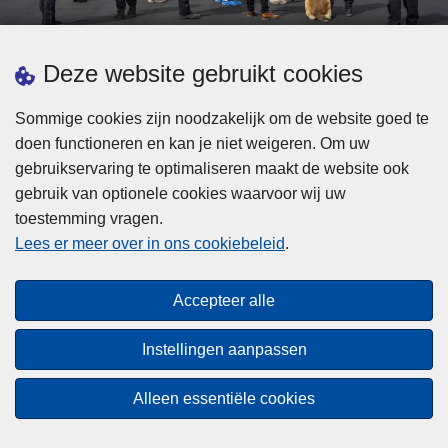
d
h
e
t
L
p
Deze website gebruikt cookies
Meer informatie
s
e
ol
t
e
iti
Sommige cookies zijn noodzakelijk om de website goed te
b
s
Statistieken
e
doen functioneren en kan je niet weigeren. Om uw
i
m
Geïntegreerde Politie
?
gebruikservaring te optimaliseren maakt de website ook
j
e
Vaste Commissie van de Lokale Politie
gebruik van optionele cookies waarvoor wij uw
z
e
toestemming vragen.
i
Communicatiecampagnes
r
Lees er meer over in ons cookiebeleid
.
j
o
n
v
Disclaimer
d
e
Accepteer alle
Privacy
e
r
p
Cookies
F
Instellingen aanpassen
o
e
Toegankelijkheid
l
d
Alleen essentiële cookies
i
© 2026 Politie.be
e
t