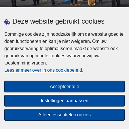
d
h
e
t
L
p
Deze website gebruikt cookies
Meer informatie
s
e
ol
t
e
iti
Sommige cookies zijn noodzakelijk om de website goed te
b
s
Statistieken
e
doen functioneren en kan je niet weigeren. Om uw
i
m
Geïntegreerde Politie
?
gebruikservaring te optimaliseren maakt de website ook
j
e
Vaste Commissie van de Lokale Politie
gebruik van optionele cookies waarvoor wij uw
z
e
toestemming vragen.
i
Communicatiecampagnes
r
Lees er meer over in ons cookiebeleid
.
j
o
n
v
Disclaimer
d
e
Accepteer alle
Privacy
e
r
p
Cookies
F
Instellingen aanpassen
o
e
Toegankelijkheid
l
d
Alleen essentiële cookies
i
© 2026 Politie.be
e
t