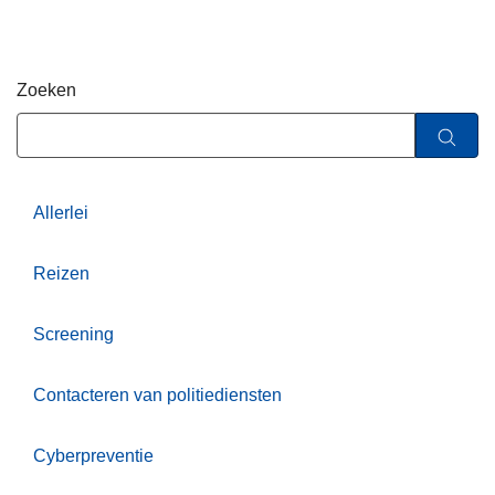
i
n
e
h
o
Zoeken
u
d
g
a
a
Allerlei
n
Reizen
Screening
Contacteren van politiediensten
Cyberpreventie