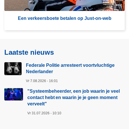
e
e
m
r
e
E
Een verkeersboete betalen op Just-on-web
t
e
J
n
o
v
b
e
P
Laatste nieuws
r
o
k
l
Federale Politie arresteert voortvluchtige
e
v
Nederlander
e
o
Vr 7.08.2026 - 16:01
r
o
s
r
"Systeembeheerder, een job waarin je veel
b
contact hebt en waarin je je geen moment
e
verveelt"​
o
e
e
n
Vr 31.07.2026 - 10:10
t
b
e
e