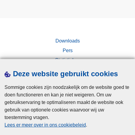
b
t
e
r
t
e
a
k
l
k
Downloads
e
i
n
n
Pers
o
g
Statistieken
p
b
Campagnes
Deze website gebruikt cookies
J
i
u
j
Sommige cookies zijn noodzakelijk om de website goed te
s
d
doen functioneren en kan je niet weigeren. Om uw
t
e
gebruikservaring te optimaliseren maakt de website ook
-
p
gebruik van optionele cookies waarvoor wij uw
o
o
toestemming vragen.
n
l
Disclaimer
Lees er meer over in ons cookiebeleid
.
-
i
Privacy
w
t