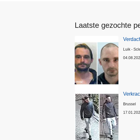
Laatste gezochte p
Verdach
Plaats
Luik - Scl
04.08.20
Verkrac
Plaats
Brussel
17.01.20