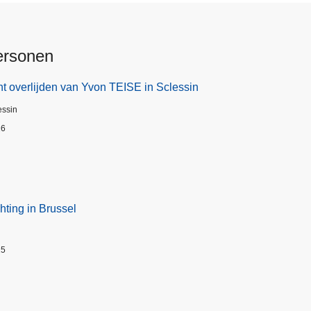
ersonen
t overlijden van Yvon TEISE in Sclessin
essin
26
hting in Brussel
25