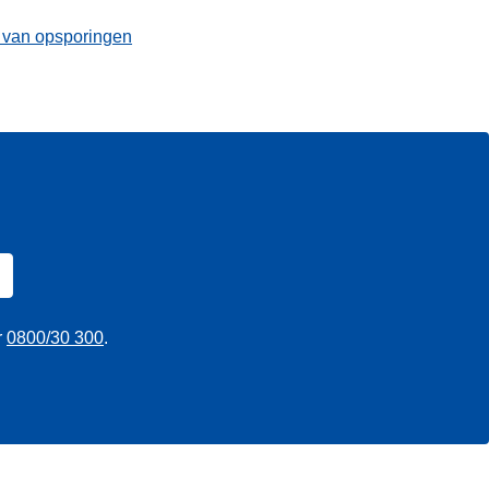
t van opsporingen
r
0800/30 300
.