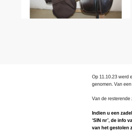
n
e
h
o
u
d
g
a
a
n
Op 11.10.23 werd e
genomen. Van een 1
Van de resterende z
Indien u een zadel
‘SIN nr’, de info 
van het gestolen 