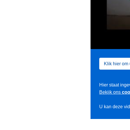
Klik hier om
Hier staat inge
Bekijk ons
coo
U kan deze vi