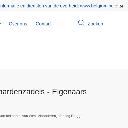
informatie en diensten van de overheid:
www.belgium.be
Submenu
Over ons
Contact
Zoeken
van
Opsporingen
paardenzadels - Eigenaars
van het parket van West-Vlaanderen, afdeling Brugge