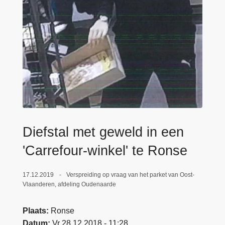
n
e
h
o
u
d
g
a
a
n
Diefstal met geweld in een
'Carrefour-winkel' te Ronse
17.12.2019
Verspreiding op vraag van het parket van Oost-
Vlaanderen, afdeling Oudenaarde
Plaats
Ronse
Datum
Vr 28.12.2018 - 11:28