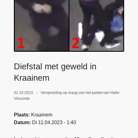
n
e
h
o
u
d
g
a
a
Diefstal met geweld in
n
Kraainem
01.10.2023
Verspreiding op vraag van het parket van Halle-
Vilvoorde
Plaats
Kraainem
Datum
Di 11.04.2023 - 1:40