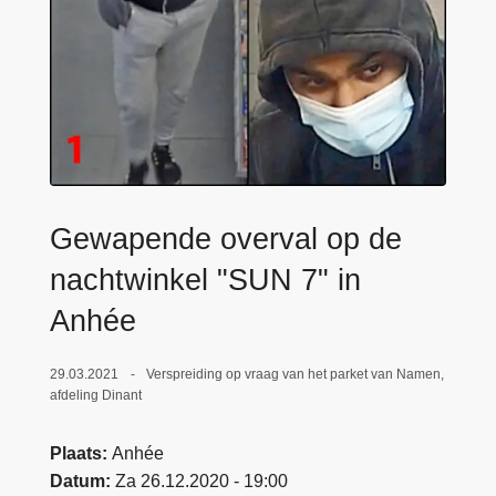
n
e
h
o
u
d
g
a
a
Gewapende overval op de
n
nachtwinkel "SUN 7" in
Anhée
29.03.2021
Verspreiding op vraag van het parket van Namen,
afdeling Dinant
Plaats
Anhée
Datum
Za 26.12.2020 - 19:00