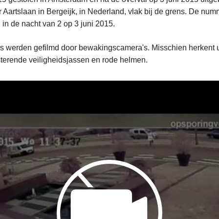
 Aartslaan in Bergeijk, in Nederland, vlak bij de grens. De nu
 in de nacht van 2 op 3 juni 2015.
s werden gefilmd door bewakingscamera's. Misschien herkent u
cterende veiligheidsjassen en rode helmen.