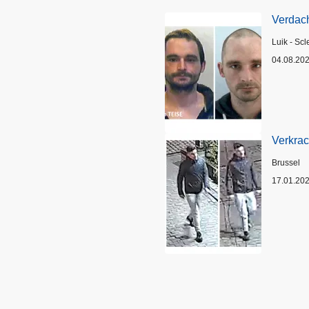
Verdach
Plaats
Luik - Scl
04.08.20
Verkrac
Plaats
Brussel
17.01.20