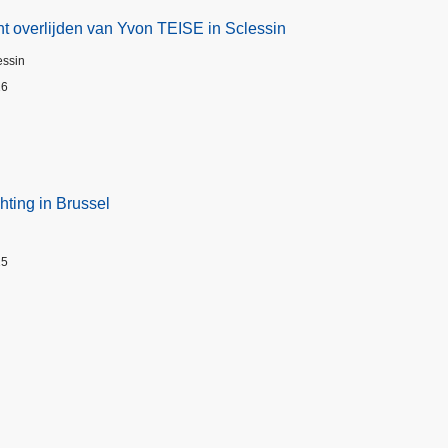
t overlijden van Yvon TEISE in Sclessin
essin
26
hting in Brussel
25