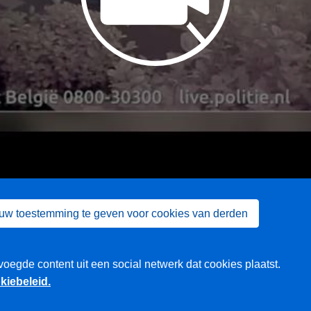
 uw toestemming te geven voor cookies van derden
voegde content uit een social netwerk dat cookies plaatst.
kiebeleid.