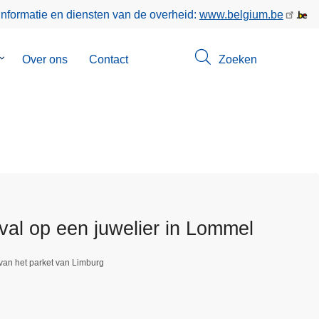
informatie en diensten van de overheid:
www.belgium.be
Submenu
Over ons
Contact
Zoeken
van
Opsporingen
al op een juwelier in Lommel
van het parket van Limburg
1