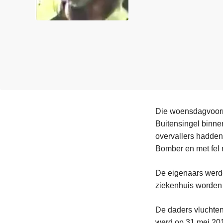
n
e
h
o
u
d
g
a
a
n
Die woensdagvoorm
Buitensingel binne
overvallers hadden
Bomber en met fel
De eigenaars werde
ziekenhuis worden 
De daders vluchte
werd op 31 mei 201