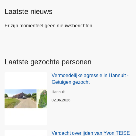
Laatste nieuws
Er zijn momenteel geen nieuwsberichten.
Laatste gezochte personen
Vermoedelijke agressie in Hannuit -
Getuigen gezocht
Plaats
Hannuit
02.06.2026
Verdacht overlijden van Yvon TEISE