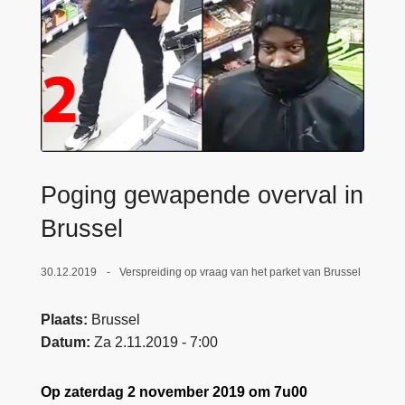
n
e
h
o
u
d
g
a
a
Poging gewapende overval in
n
Brussel
30.12.2019
Verspreiding op vraag van het parket van Brussel
Plaats
Brussel
Datum
Za 2.11.2019 - 7:00
Op zaterdag 2 november 2019 om 7u00