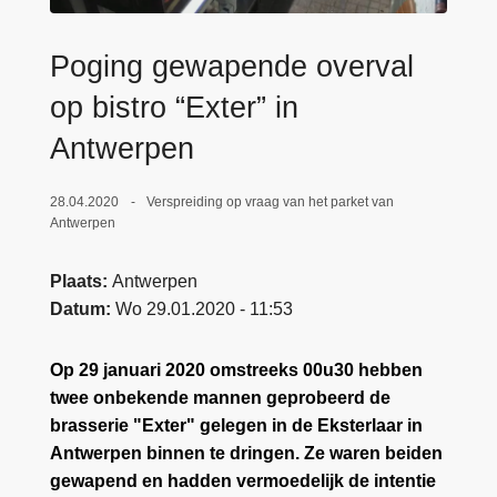
n
e
h
Poging gewapende overval
o
u
op bistro “Exter” in
d
Antwerpen
g
a
28.04.2020
Verspreiding op vraag van het parket van
a
Antwerpen
n
Plaats
Antwerpen
Datum
Wo 29.01.2020 - 11:53
Op 29 januari 2020 omstreeks 00u30 hebben
twee onbekende mannen geprobeerd de
brasserie "Exter" gelegen in de Eksterlaar in
Antwerpen binnen te dringen. Ze waren beiden
gewapend en hadden vermoedelijk de intentie