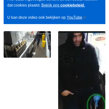
dat cookies plaatst.
Bekijk ons
cookiebeleid.
U kan deze video ook bekijken op
YouTube