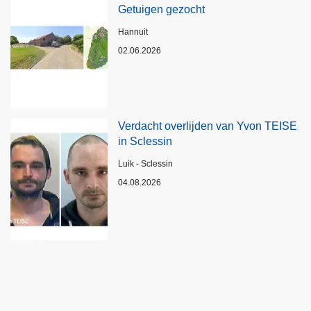
Getuigen gezocht
Plaats
Hannuit
02.06.2026
Verdacht overlijden van Yvon TEISE
in Sclessin
Plaats
Luik - Sclessin
04.08.2026