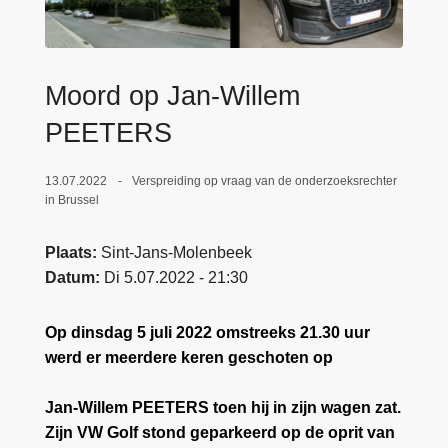
n
e
h
o
u
Moord op Jan-Willem
d
PEETERS
g
a
13.07.2022
Verspreiding op vraag van de onderzoeksrechter
a
in Brussel
n
Plaats
Sint-Jans-Molenbeek
Datum
Di 5.07.2022 - 21:30
Op dinsdag 5 juli 2022 omstreeks 21.30 uur
werd er meerdere keren geschoten op
Jan-Willem PEETERS toen hij in zijn wagen zat.
Zijn VW Golf stond geparkeerd op de oprit van