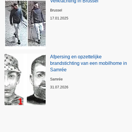
Verkrachting in Brussel
Plaats
Brussel
17.01.2025
Afpersing en opzettelijke
brandstichting van een mobilhome in
Samrée
Plaats
Samrée
31.07.2026