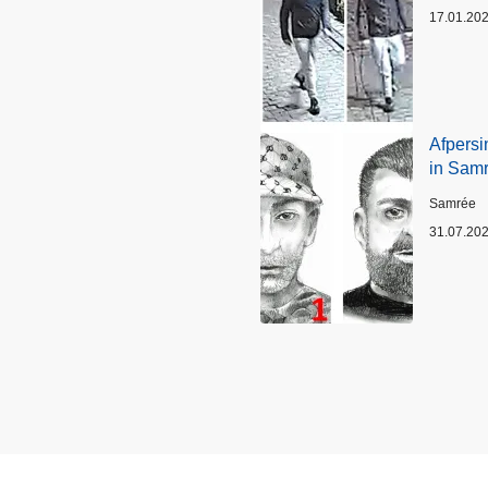
17.01.20
Afpersi
in Sam
Plaats
Samrée
31.07.20