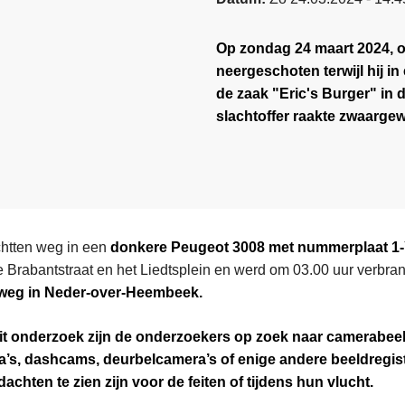
Op zondag 24 maart 2024, o
neergeschoten terwijl hij i
de zaak "Eric's Burger" in 
slachtoffer raakte zwaarge
chtten weg in een
donkere Peugeot 3008 met nummerplaat
1
de Brabantstraat en het Liedtsplein en werd om 03.00 uur verbr
nweg
in Neder-over-Heembeek.
dit onderzoek zijn de onderzoekers op zoek naar camerabee
s, dashcams, deurbelcamera’s of enige andere beeldregist
dachten te zien zijn voor de feiten of tijdens hun vlucht.