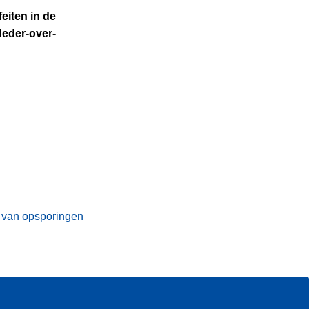
eiten in de
Neder-over-
t van opsporingen