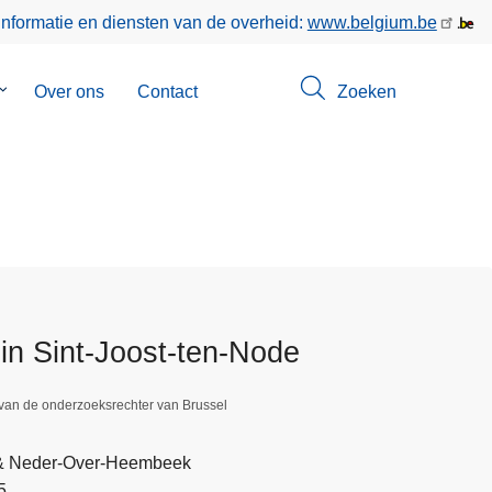
informatie en diensten van de overheid:
www.belgium.be
Submenu
Over ons
Contact
Zoeken
van
Opsporingen
in Sint-Joost-ten-Node
 van de onderzoeksrechter van Brussel
 & Neder-Over-Heembeek
5