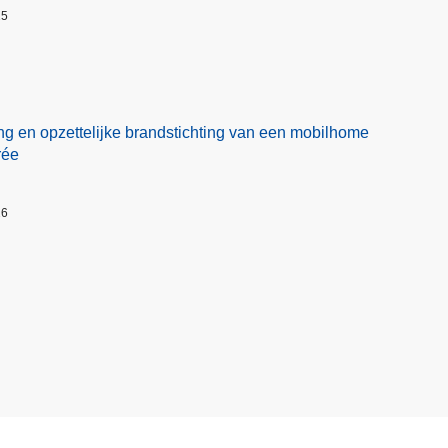
25
ng en opzettelijke brandstichting van een mobilhome
rée
26