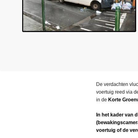
n
e
h
o
u
d
g
a
a
n
De verdachten vlu
voertuig reed via 
in de
Korte Groe
In het kader van 
(bewakingscamera’
voertuig of de ver