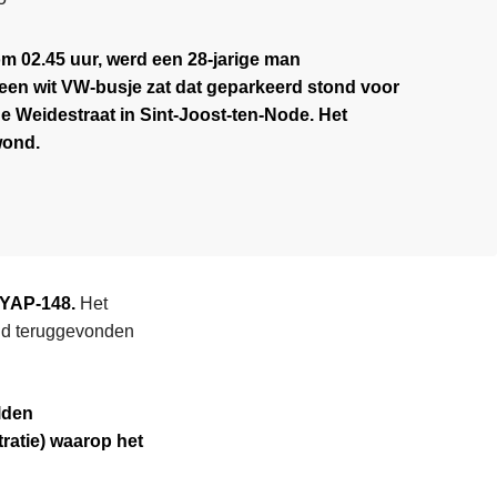
m 02.45 uur, werd een 28-jarige man
n een wit VW-busje zat dat geparkeerd stond voor
de
Weidestraat in Sint-Joost-ten-Node
. Het
wond.
-YAP-148.
Het
and teruggevonden
lden
ratie) waarop het