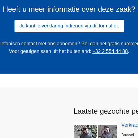
Heeft u meer informatie over deze zaak?
Je kunt je verklaring indienen via dit formulier.
 telefonisch contact met ons opnemen? Bel dan het gratis numme
Voor getuigenissen uit het buitenland:
+32 2 554 44 88
.
Laatste gezochte p
Verkrac
Plaats
Brussel