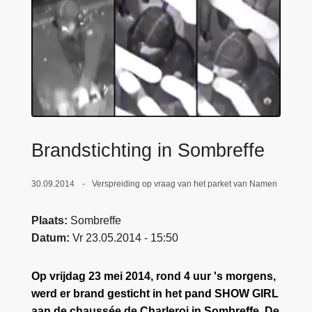
n
e
h
o
u
d
g
a
a
Brandstichting in Sombreffe
n
30.09.2014
Verspreiding op vraag van het parket van Namen
Plaats
Sombreffe
Datum
Vr 23.05.2014 - 15:50
Op vrijdag 23 mei 2014, rond 4 uur 's morgens,
werd er brand gesticht in het pand SHOW GIRL
aan de chaussée de Charleroi in Sombreffe. De