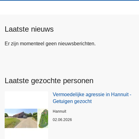
Laatste nieuws
Er zijn momenteel geen nieuwsberichten.
Laatste gezochte personen
Vermoedelijke agressie in Hannuit -
Getuigen gezocht
Plaats
Hannuit
02.06.2026