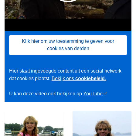
Klik hier om uw toestemming te geven voor
cookies van derden
Hier staat ingevoegde content uit een social netwerk
dat cookies plaatst.
Bekijk ons
cookiebeleid.
U kan deze video ook bekijken op
YouTube