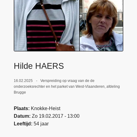
n
e
h
o
u
d
g
a
a
Hilde HAERS
n
16.02.2025
Verspreiding op vraag van de de
onderzoeksrechter en het parket van West-Vlaanderen, afdeling
Brugge
Plaats
Knokke-Heist
Datum
Zo 19.02.2017 - 13:00
Leeftijd
54 jaar