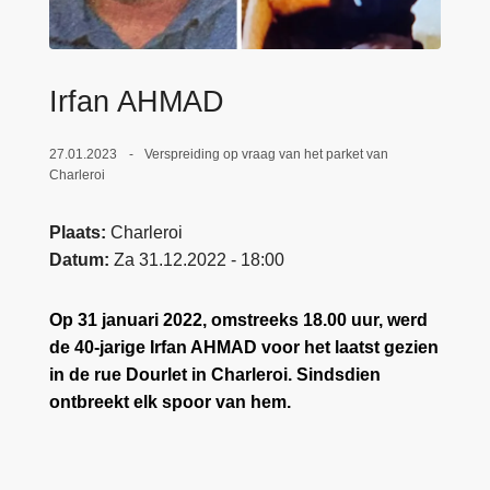
n
e
h
o
Irfan AHMAD
u
d
g
27.01.2023
Verspreiding op vraag van het parket van
Charleroi
a
a
Plaats
Charleroi
n
Datum
Za 31.12.2022 - 18:00
Op 31 januari 2022, omstreeks 18.00 uur, werd
de 40-jarige Irfan AHMAD voor het laatst gezien
in de rue Dourlet in Charleroi. Sindsdien
ontbreekt elk spoor van hem.