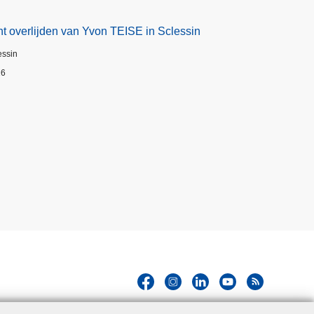
t overlijden van Yvon TEISE in Sclessin
essin
26