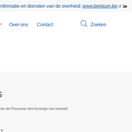
informatie en diensten van de overheid:
www.belgium.be
Submenu
Over ons
Contact
Zoeken
van
Opsporingen
S
van de Procureur des Konings van Hasselt
47