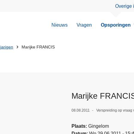
Overige 
Nieuws
Vragen
Opsporingen
jarigen
Marijke FRANCIS
Marijke FRANCI
08.08.2011
Verspreiding op vraag 
Plaats
Gingelom
Datum
Wo 29.06.2011 - 15: