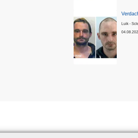
Verdach
Plaats
Luik - Scl
04.08.20