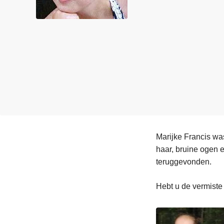
n
e
h
o
u
d
g
a
a
n
Marijke Francis was
haar, bruine ogen 
teruggevonden.
Hebt u de vermiste 