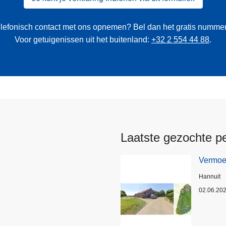
 telefonisch contact met ons opnemen? Bel dan het gratis numme
Voor getuigenissen uit het buitenland:
+32 2 554 44 88
.
Laatste gezochte p
Vermoed
Plaats
Hannuit
02.06.20