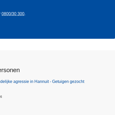
r
0800/30 300
.
ersonen
elijke agressie in Hannuit - Getuigen gezocht
26