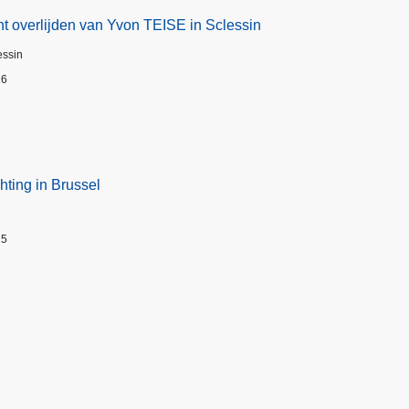
t overlijden van Yvon TEISE in Sclessin
essin
26
hting in Brussel
25