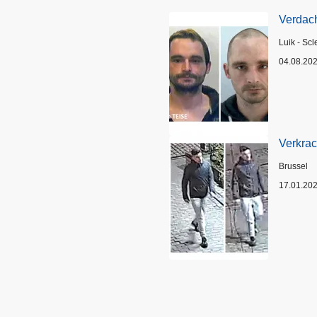
Verdach
Plaats
Luik - Scl
04.08.20
Verkrac
Plaats
Brussel
17.01.20