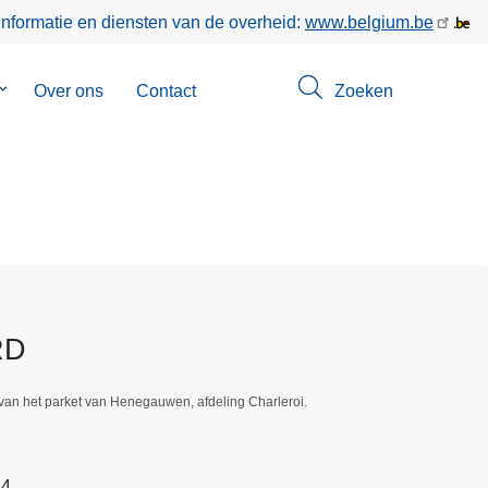
informatie en diensten van de overheid:
www.belgium.be
Submenu
Over ons
Contact
Zoeken
van
Opsporingen
RD
van het parket van Henegauwen, afdeling Charleroi.
44