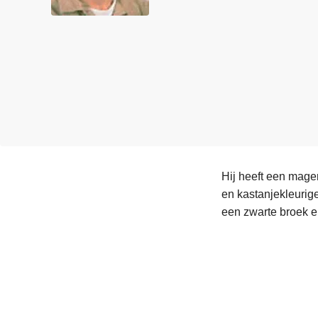
n
e
h
o
u
d
g
a
a
n
Hij heeft een mage
en kastanjekleurig
een zwarte broek 