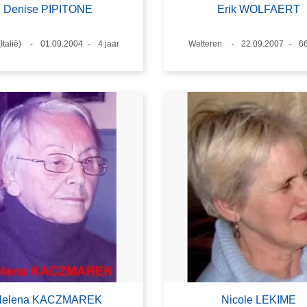
Denise PIPITONE
Erik WOLFAERT
(Italië)
Datum
01.09.2004
Leeftijd
4 jaar
Plaats
Wetteren
Datum
22.09.2007
Le
66
Helena KACZMAREK
Nicole LEKIME