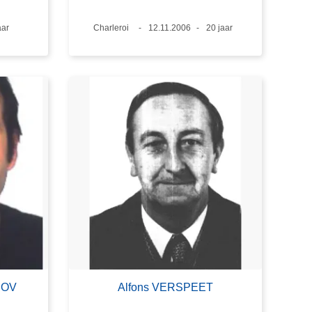
tijd
aar
Plaats
Charleroi
Datum
12.11.2006
Leeftijd
20 jaar
ROV
Alfons VERSPEET