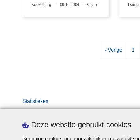
Plaats
Koekelberg
Datum
09.10.2004
Leeftijd
25 jaar
Plaats
Dampr
V
‹ Vorige
P
1
o
a
r
g
i
i
g
n
e
a
p
Statistieken
a
g
i
Deze website gebruikt cookies
n
a
Sommige cookies zijn noodzakelijk om de website goe