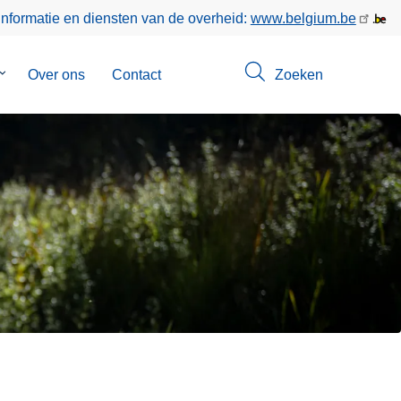
informatie en diensten van de overheid:
www.belgium.be
Submenu
Over ons
Contact
Zoeken
van
Opsporingen