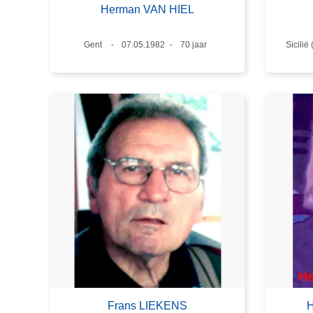
Herman VAN HIEL
Plaats
Gent
Datum
07.05.1982
Leeftijd
70 jaar
Plaats
Sicilië 
Frans LIEKENS