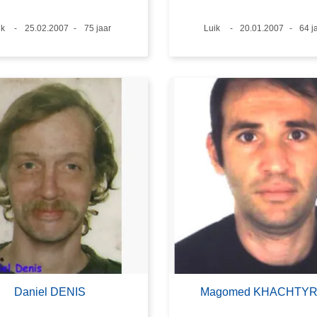
ats
k
Datum
25.02.2007
Leeftijd
75 jaar
Plaats
Luik
Datum
20.01.2007
Leef
64 j
Daniel DENIS
Magomed KHACHTY