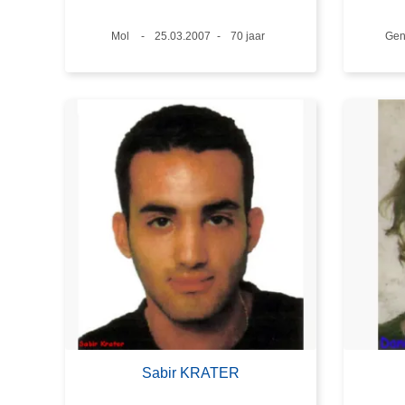
Plaats
Mol
Datum
25.03.2007
Leeftijd
70 jaar
Pla
Gen
Sabir KRATER