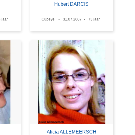
Hubert DARCIS
eftijd
 jaar
Plaats
Oupeye
Datum
31.07.2007
Leeftijd
73 jaar
Alicia ALLEMEERSCH