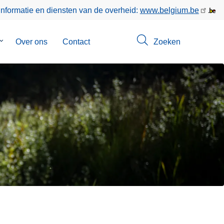
informatie en diensten van de overheid:
www.belgium.be
Submenu
Over ons
Contact
Zoeken
van
Opsporingen