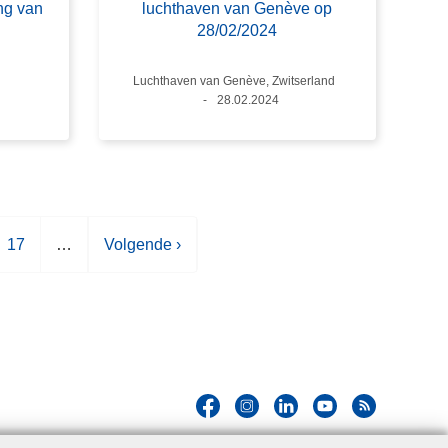
ng van
luchthaven van Genève op
28/02/2024
Plaats
Luchthaven van Genève, Zwitserland
Datum
28.02.2024
P
17
…
V
Volgende ›
a
o
g
l
i
g
n
e
a
n
d
e
p