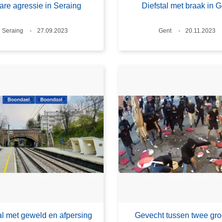
re agressie in Seraing
Diefstal met braak in 
Plaats
Seraing
Datum
27.09.2023
Plaats
Gent
Datum
20.11.2023
al met geweld en afpersing
Gevecht tussen twee gr