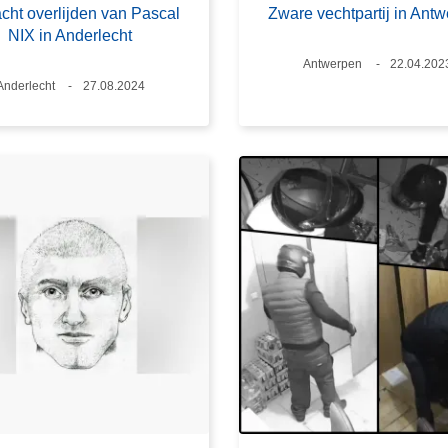
cht overlijden van Pascal
Zware vechtpartij in Ant
NIX in Anderlecht
Plaats
Antwerpen
Datum
22.04.202
Plaats
Anderlecht
Datum
27.08.2024