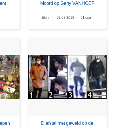
Gent
Moord op Gerty VANHOEF
Plaats
Elen
Datum
28.08.2018
Leeftijd
61 jaar
oepen
Diefstal met geweld op de