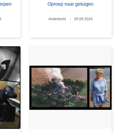
werpen
Oproep naar getuigen
3
Plaats
Anderlecht
Datum
05.09.2024