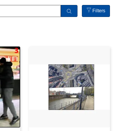
Filters
Open
filters