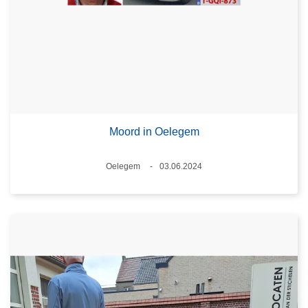
Moord in Oelegem
Plaats
Oelegem
03.06.2024
Datum