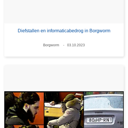
Diefstallen en informaticabedrog in Borgworm
Plaats
Borgworm
03.10.2023
Datum