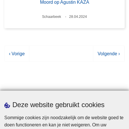
Moord op Agustin KAZA
Plaats
Schaarbeek
28.04.2024
Datum
V
‹ Vorige
V
Volgende ›
o
o
r
l
i
g
g
e
e
n
p
d
Statistieken
Deze website gebruikt cookies
a
e
g
p
Sommige cookies zijn noodzakelijk om de website goed te
i
a
doen functioneren en kan je niet weigeren. Om uw
n
g