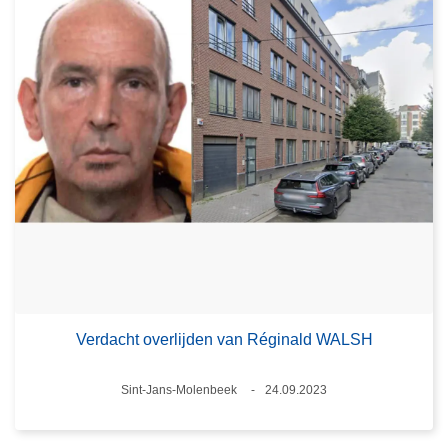
Verdacht overlijden van Réginald WALSH
Plaats
Sint-Jans-Molenbeek
24.09.2023
Datum