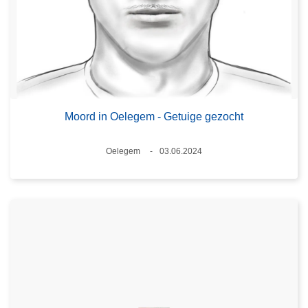
Moord in Oelegem - Getuige gezocht
Plaats
Oelegem
03.06.2024
Datum