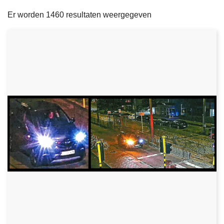
filters
n
e
Er worden 1460 resultaten weergegeven
h
o
u
d
g
a
a
n