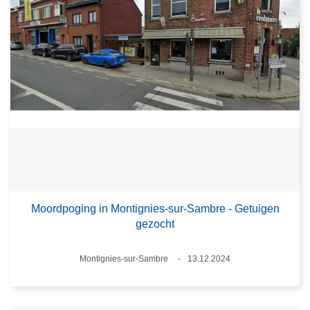
Moordpoging in Montignies-sur-Sambre - Getuigen
gezocht
Plaats
Montignies-sur-Sambre
13.12.2024
Datum