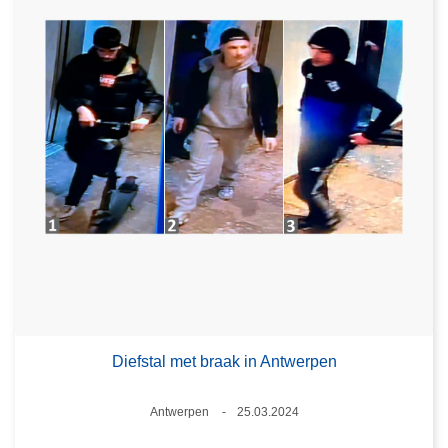
Diefstal met braak in Antwerpen
Plaats
Antwerpen
25.03.2024
Datum