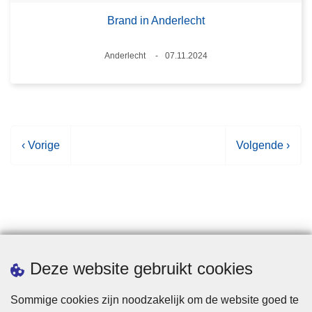
Brand in Anderlecht
Plaats
Anderlecht
07.11.2024
Datum
V
‹ Vorige
V
Volgende ›
o
o
r
l
i
g
g
e
e
n
p
d
Statistieken
Deze website gebruikt cookies
a
e
g
p
Sommige cookies zijn noodzakelijk om de website goed te
i
a