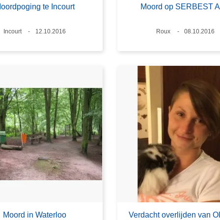
oordpoging te Incourt
Moord op SERBEST A
Plaats
Incourt
Datum
12.10.2016
Plaats
Roux
Datum
08.10.2016
Moord in Waterloo
Verdacht overlijden van 