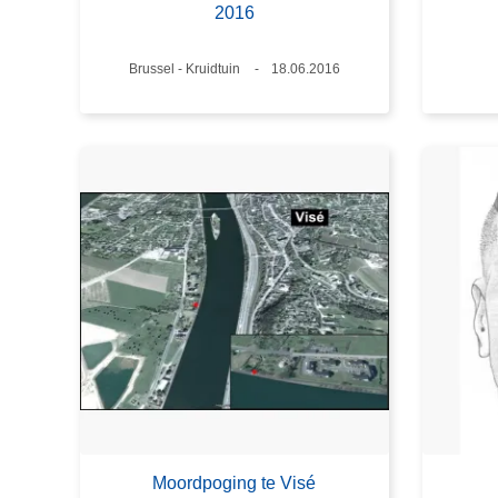
2016
Plaats
Brussel - Kruidtuin
Datum
18.06.2016
Moordpoging te Visé