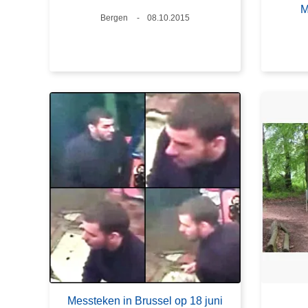
M
Plaats
Bergen
Datum
08.10.2015
Messteken in Brussel op 18 juni