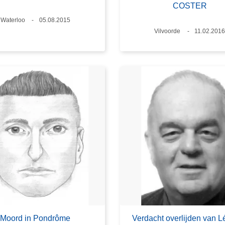
COSTER
Plaats
Waterloo
Datum
05.08.2015
Plaats
Vilvoorde
Datum
11.02.201
Moord in Pondrôme
Verdacht overlijden van 