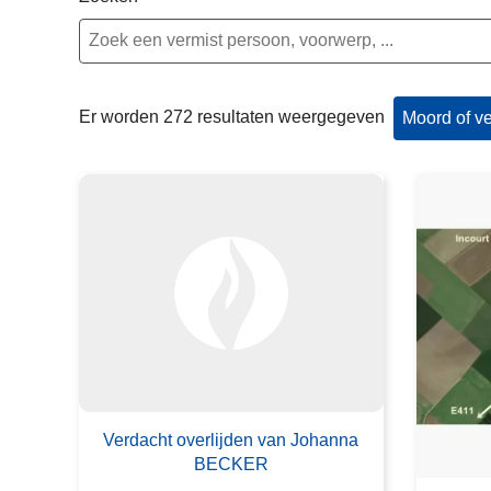
n
e
h
o
u
Er worden 272 resultaten weergegeven
Moord of ve
d
g
a
a
n
Verdacht overlijden van Johanna
BECKER