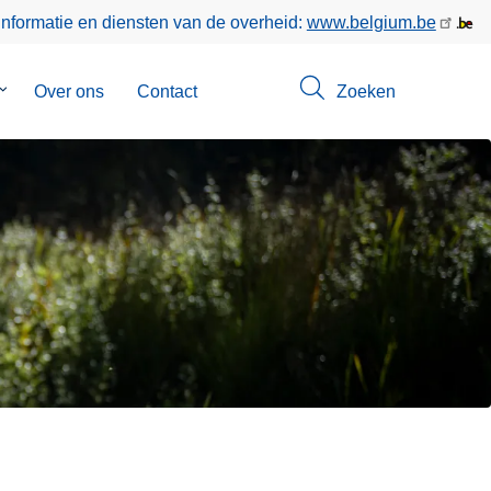
informatie en diensten van de overheid:
www.belgium.be
Submenu
Over ons
Contact
Zoeken
van
Opsporingen