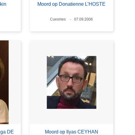
kin
Moord op Donatienne L’HOSTE
Plaats
Cuesmes
Datum
07.09.2006
Olga DE
Moord op Ilyas CEYHAN