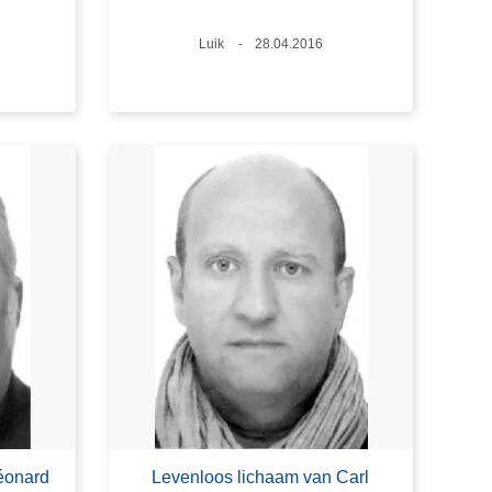
Plaats
Luik
Datum
28.04.2016
6
Léonard
Levenloos lichaam van Carl