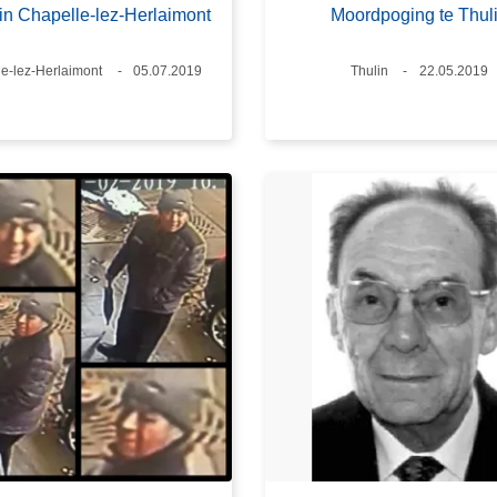
in Chapelle-lez-Herlaimont
Moordpoging te Thul
e-lez-Herlaimont
Datum
05.07.2019
Plaats
Thulin
Datum
22.05.2019