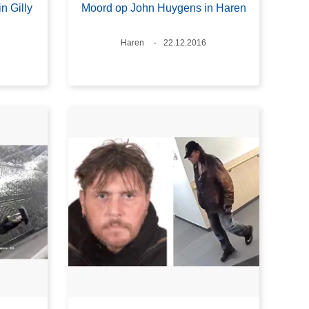
n Gilly
Moord op John Huygens in Haren
Plaats
Haren
Datum
22.12.2016