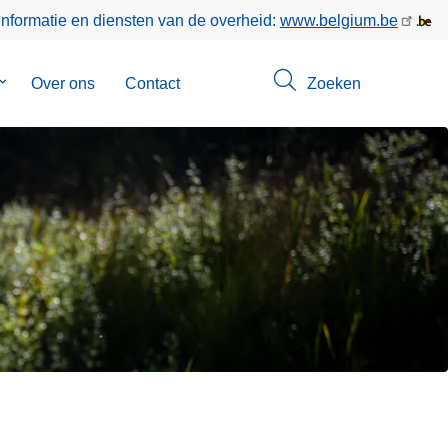
informatie en diensten van de overheid:
www.belgium.be
Submenu
Over ons
Contact
Zoeken
van
Opsporingen