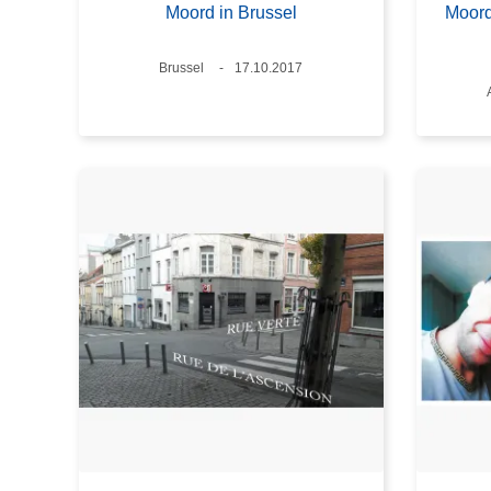
Moord in Brussel
Moord
Plaats
Brussel
Datum
17.10.2017