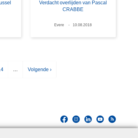
russel
Verdacht overlijden van Pascal
CRABBE
Plaats
Evere
Datum
10.08.2018
P
14
…
V
Volgende ›
a
o
g
l
g
n
e
a
n
d
e
p