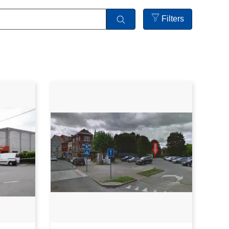
Filters
Open
filters