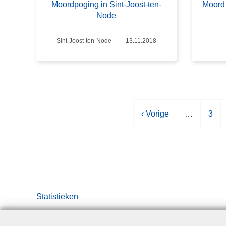
Moordpoging in Sint-Joost-ten-
Moord
Node
Plaats
Sint-Joost-ten-Node
Datum
13.11.2018
V
‹ Vorige
…
P
3
o
a
r
g
i
i
g
n
e
a
p
Statistieken
a
g