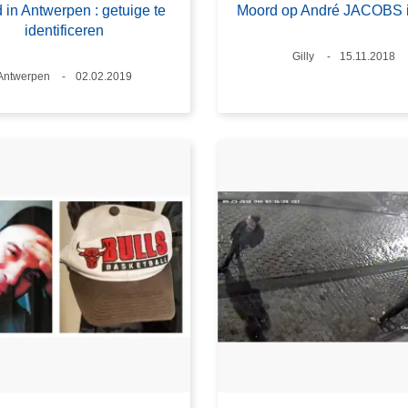
 in Antwerpen : getuige te
Moord op André JACOBS i
identificeren
Plaats
Gilly
Datum
15.11.2018
Plaats
Antwerpen
Datum
02.02.2019