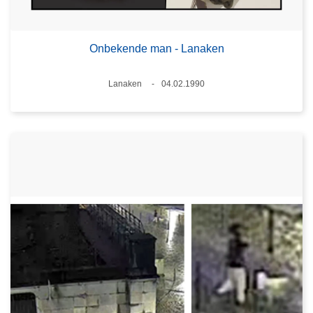
Onbekende man - Lanaken
Plaats
Lanaken
04.02.1990
Datum