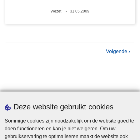
Plaats
Wezet
31.05.2009
Datum
V
Volgende ›
o
l
g
e
n
d
Statistieken
Deze website gebruikt cookies
e
p
Sommige cookies zijn noodzakelijk om de website goed te
a
doen functioneren en kan je niet weigeren. Om uw
g
gebruikservaring te optimaliseren maakt de website ook
i