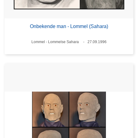
Onbekende man - Lommel (Sahara)
Plaats
Lommel - Lommelse Sahara
27.09.1996
Datum