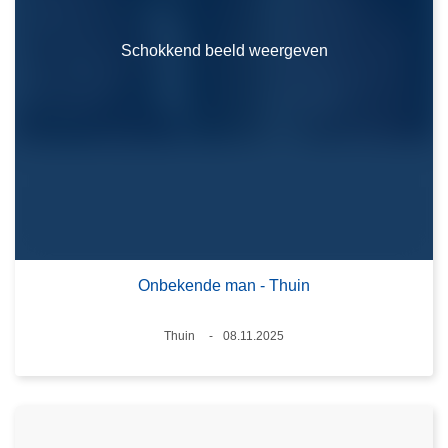
Schokkend beeld weergeven
Onbekende man - Thuin
Plaats
Thuin
08.11.2025
Datum