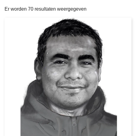
filters
n
e
Er worden 70 resultaten weergegeven
h
o
u
d
g
a
a
n