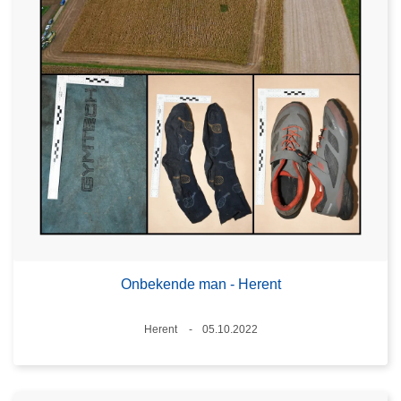
Onbekende man - Herent
Plaats
Herent
05.10.2022
Datum