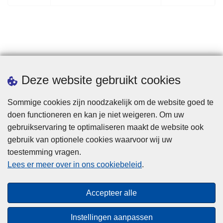
o
o
r
l
i
g
g
e
e
n
p
d
Statistieken
Deze website gebruikt cookies
a
e
g
p
Sommige cookies zijn noodzakelijk om de website goed te
i
a
doen functioneren en kan je niet weigeren. Om uw
n
g
gebruikservaring te optimaliseren maakt de website ook
a
i
gebruik van optionele cookies waarvoor wij uw
n
toestemming vragen.
a
Disclaimer
Lees er meer over in ons cookiebeleid
.
Privacy
Cookies
Accepteer alle
Toegankelijkheid
Instellingen aanpassen