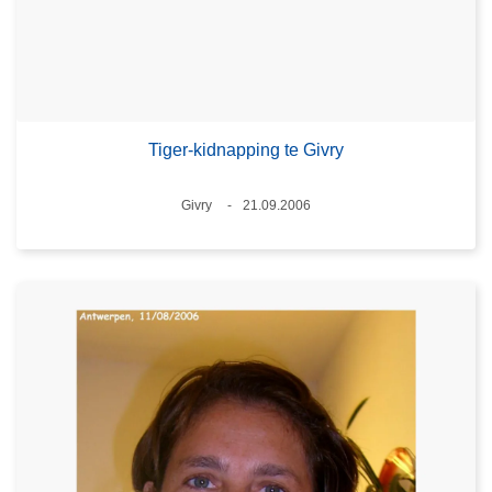
Tiger-kidnapping te Givry
Plaats
Givry
21.09.2006
Datum