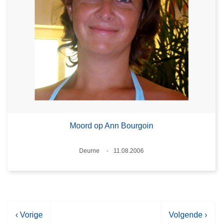
Moord op Ann Bourgoin
Plaats
Deurne
11.08.2006
Datum
V
‹ Vorige
V
Volgende ›