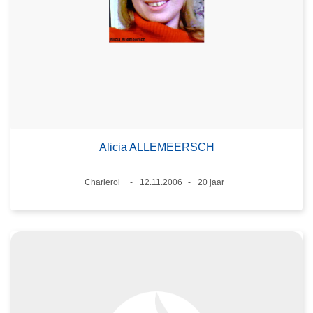
Alicia ALLEMEERSCH
Plaats
Charleroi
12.11.2006
20 jaar
Datum
Leeftijd