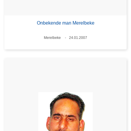
Onbekende man Merelbeke
Plaats
Merelbeke
24.01.2007
Datum