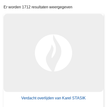
filters
n
e
Er worden 1712 resultaten weergegeven
h
o
u
d
g
a
a
n
Verdacht overlijden van Karel STASIK